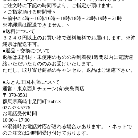
ご注文時に下記の時間帯より、ご指定が頂けます。
＜ご指定頂ける時間帯＞
午前中//14時～16時/16時～18時/18時～20時/19時～21時
※沖縄県は配送できません。<
●送料について
３２４０円以上のお買い物で送料無料でお届けします。※沖
縄県は配送不可。
●返品・交換について
返品は未開封・未使用のもののみ到着後1週間以内に電話連
絡いただいたもののみお受けいたします。
ただし、取り寄せ商品のキャンセル、返品はご遠慮下さい。
●ふとん王国本店について
運営：東京西川チェーン(有)矢島商店
〒 370-3531
群馬県高崎市足門町1647-3
027-373-5776
お電話受付時間
10:00～17:00
※混雑時お電話対応が遅れる場合があります。 ・ネットで
のご注文は24時間受け付けております。