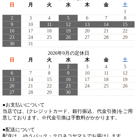
日
月
火
水
木
金
土
1
2
3
4
5
6
7
8
9
10
11
12
13
14
15
16
17
18
19
20
21
22
23
24
25
26
27
28
29
30
31
2026年9月の定休日
日
月
火
水
木
金
土
1
2
3
4
5
6
7
8
9
10
11
12
13
14
15
16
17
18
19
20
21
22
23
24
25
26
27
28
29
30
●お支払いについて
当店では、[クレジットカード、銀行振込、代金引換]をご用
意しております。※代金引換は手数料がかかります。
●配送について
配送は、 ゆうパック・クロネコヤマトでお届けします。