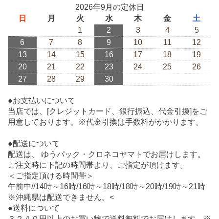
2026年9月の定休日
日
月
火
水
木
金
土
1
2
3
4
5
6
7
8
9
10
11
12
13
14
15
16
17
18
19
20
21
22
23
24
25
26
27
28
29
30
●お支払いについて
当店では、[クレジットカード、銀行振込、代金引換]をご
用意しております。※代金引換は手数料がかかります。
●配送について
配送は、 ゆうパック・クロネコヤマトでお届けします。
ご注文時に下記の時間帯より、ご指定が頂けます。
＜ご指定頂ける時間帯＞
午前中//14時～16時/16時～18時/18時～20時/19時～21時
※沖縄県は配送できません。<
●送料について
３２４０円以上のお買い物で送料無料でお届けします。※