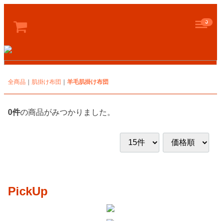
Menu
0
全商品
肌掛け布団
羊毛肌掛け布団
0
件
の商品がみつかりました。
PickUp